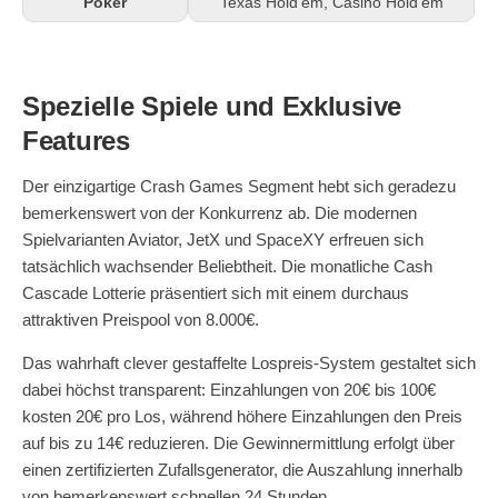
Poker
Texas Hold’em, Casino Hold’em
Spezielle Spiele und Exklusive
Features
Der einzigartige Crash Games Segment hebt sich geradezu
bemerkenswert von der Konkurrenz ab. Die modernen
Spielvarianten Aviator, JetX und SpaceXY erfreuen sich
tatsächlich wachsender Beliebtheit. Die monatliche Cash
Cascade Lotterie präsentiert sich mit einem durchaus
attraktiven Preispool von 8.000€.
Das wahrhaft clever gestaffelte Lospreis-System gestaltet sich
dabei höchst transparent: Einzahlungen von 20€ bis 100€
kosten 20€ pro Los, während höhere Einzahlungen den Preis
auf bis zu 14€ reduzieren. Die Gewinnermittlung erfolgt über
einen zertifizierten Zufallsgenerator, die Auszahlung innerhalb
von bemerkenswert schnellen 24 Stunden.