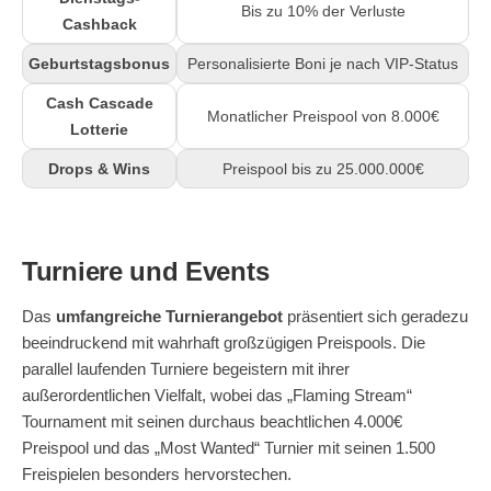
Bis zu 10% der Verluste
Cashback
Geburtstagsbonus
Personalisierte Boni je nach VIP-Status
Cash Cascade
Monatlicher Preispool von 8.000€
Lotterie
Drops & Wins
Preispool bis zu 25.000.000€
Turniere und Events
Das
umfangreiche Turnierangebot
präsentiert sich geradezu
beeindruckend mit wahrhaft großzügigen Preispools. Die
parallel laufenden Turniere begeistern mit ihrer
außerordentlichen Vielfalt, wobei das „Flaming Stream“
Tournament mit seinen durchaus beachtlichen 4.000€
Preispool und das „Most Wanted“ Turnier mit seinen 1.500
Freispielen besonders hervorstechen.