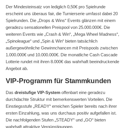
Der Mindesteinsatz von lediglich 0,50€ pro Spielrunde
erscheint uns überaus fair, die Turnierserie umfasst dabei 20
Spielrunden. Die „Drops & Wins“ Events glänzen mit einem
geradezu sensationellen Preispool von 25.000.000€. Die
weiteren Events wie „Crash & Win“, „Mega Wheel Madness“,
„Spinoleague“ und „Spin & Win“ bieten tatsächlich
außergewöhnliche Gewinnchancen mit Preispools zwischen
1.000.000€ und 10.000.000€. Die monatliche Cash Cascade
Lotterie rundet mit ihren 8.000€ das wahrhaft beeindruckende
Angebot ab.
VIP-Programm für Stammkunden
Das
dreistufige VIP-System
offenbart eine geradezu
durchdachte Struktur mit bemerkenswerten Vorteilen. Die
Einstiegsstufe „READY“ erreichen Spieler bereits nach ihrer
ersten Einzahlung, was uns durchaus positiv aufgefallen ist.
Die nachfolgenden Stufen „STEADY“ und „GO“ bieten
wahrhaft attraktive Vergünstigungen.