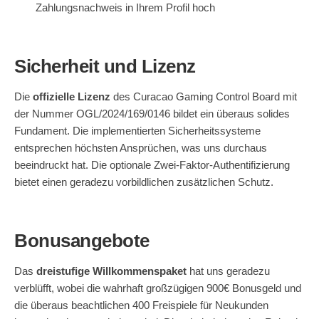
Zahlungsnachweis in Ihrem Profil hoch
Sicherheit und Lizenz
Die
offizielle Lizenz
des Curacao Gaming Control Board mit
der Nummer OGL/2024/169/0146 bildet ein überaus solides
Fundament. Die implementierten Sicherheitssysteme
entsprechen höchsten Ansprüchen, was uns durchaus
beeindruckt hat. Die optionale Zwei-Faktor-Authentifizierung
bietet einen geradezu vorbildlichen zusätzlichen Schutz.
Bonusangebote
Das
dreistufige Willkommenspaket
hat uns geradezu
verblüfft, wobei die wahrhaft großzügigen 900€ Bonusgeld und
die überaus beachtlichen 400 Freispiele für Neukunden