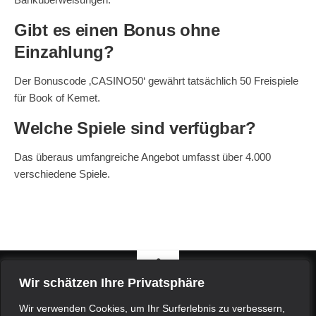
Gibt es einen Bonus ohne
Einzahlung?
Der Bonuscode ‚CASINO50‘ gewährt tatsächlich 50 Freispiele
für Book of Kemet.
Welche Spiele sind verfügbar?
Das überaus umfangreiche Angebot umfasst über 4.000
verschiedene Spiele.
Wir schätzen Ihre Privatsphäre
Wir verwenden Cookies, um Ihr Surferlebnis zu verbessern,