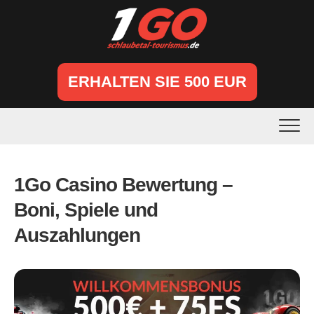
Skip
to
content
ERHALTEN SIE 500 EUR
1Go Casino Bewertung –
Boni, Spiele und
Auszahlungen