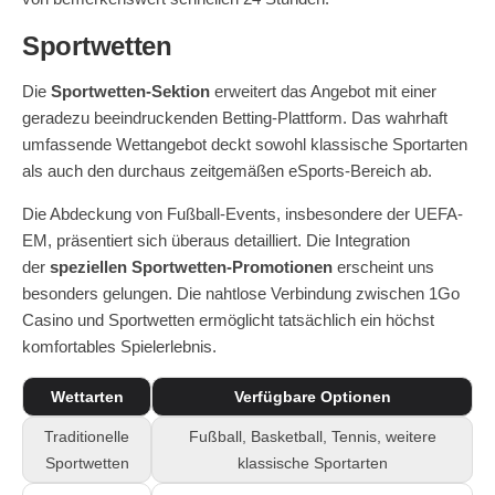
Sportwetten
Die
Sportwetten-Sektion
erweitert das Angebot mit einer
geradezu beeindruckenden Betting-Plattform. Das wahrhaft
umfassende Wettangebot deckt sowohl klassische Sportarten
als auch den durchaus zeitgemäßen eSports-Bereich ab.
Die Abdeckung von Fußball-Events, insbesondere der UEFA-
EM, präsentiert sich überaus detailliert. Die Integration
der
speziellen Sportwetten-Promotionen
erscheint uns
besonders gelungen. Die nahtlose Verbindung zwischen 1Go
Casino und Sportwetten ermöglicht tatsächlich ein höchst
komfortables Spielerlebnis.
Wettarten
Verfügbare Optionen
Traditionelle
Fußball, Basketball, Tennis, weitere
Sportwetten
klassische Sportarten