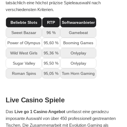
tatsächlich eine höchst präzise Spieleauswahl nach
verschiedensten Kriterien.
Beliebte Slots
RTP
Softwareanbieter
Sweet Bazaar
96 %
Gamebeat
Power of Olympus
95,60 %
Booming Games
Wild West Girls
95,36 %
Onlyplay
Sugar Valley
95,50 %
Onlyplay
Roman Spins
95,05 %
Tom Horn Gaming
Live Casino Spiele
Das
Live go 1 Casino Angebot
umfasst eine geradezu
imposante Auswahl von über 450 professionell gestreamten
Tischen. Die Zusammenarbeit mit Evolution Gaming als