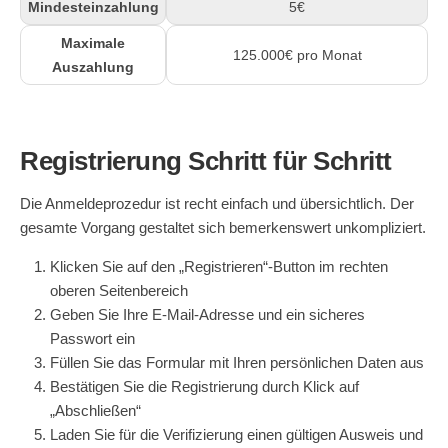
Mindesteinzahlung
5€
Maximale
125.000€ pro Monat
Auszahlung
Registrierung Schritt für Schritt
Die Anmeldeprozedur ist recht einfach und übersichtlich. Der
gesamte Vorgang gestaltet sich bemerkenswert unkompliziert.
Klicken Sie auf den „Registrieren“-Button im rechten
oberen Seitenbereich
Geben Sie Ihre E-Mail-Adresse und ein sicheres
Passwort ein
Füllen Sie das Formular mit Ihren persönlichen Daten aus
Bestätigen Sie die Registrierung durch Klick auf
„Abschließen“
Laden Sie für die Verifizierung einen gültigen Ausweis und